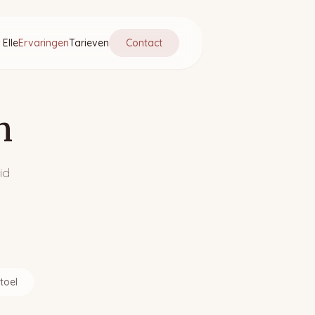
 Elle
Ervaringen
Tarieven
Contact
n
id
toel