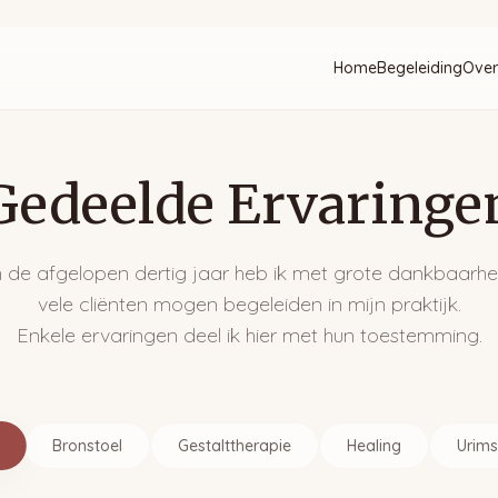
Home
Begeleiding
Over
Gedeelde Ervaringe
n de afgelopen dertig jaar heb ik met grote dankbaarhe
vele cliënten mogen begeleiden in mijn praktijk.
Enkele ervaringen deel ik hier met hun toestemming.
Bronstoel
Gestalttherapie
Healing
Urims