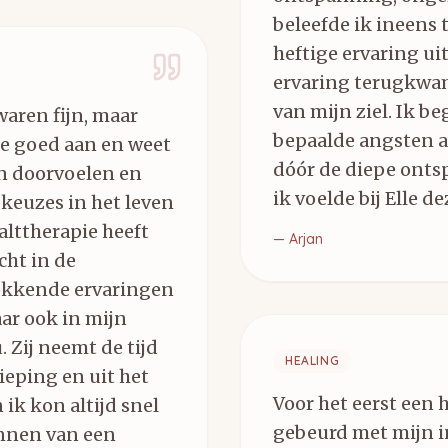
beleefde ik ineens 
heftige ervaring ui
ervaring terugkwam
van mijn ziel. Ik b
 waren fijn, maar
bepaalde angsten al
je goed aan en weet
dóór de diepe onts
en doorvoelen en
ik voelde bij Elle d
keuzes in het leven
alttherapie heeft
—
Arjan
cht in de
okkende ervaringen
ar ook in mijn
. Zij neemt de tijd
HEALING
dieping en uit het
Voor het eerst een h
ik kon altijd snel
gebeurd met mijn in
annen van een