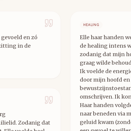
HEALING
 gevoeld en zó
Elle haar handen w
zitting in de
de healing intens 
zodanig dat mijn ho
graag wilde behoude
Ik voelde de energ
door mijn hoofd en
bewustzijnstoestan
omschrijven. Ik kon
Haar handen volgd
naar beneden via mi
erg
geluid kwam (zonde
ilielid. Zodanig dat
een gevoel te wille