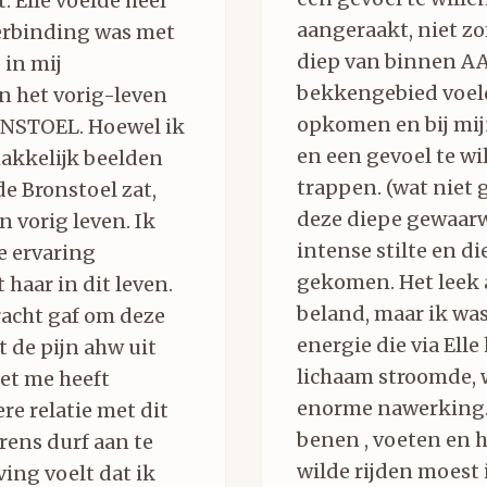
 Elle voelde heel
aangeraakt, niet z
verbinding was met
diep van binnen A
 in mij
bekkengebied voeld
n het vorig-leven
opkomen en bij mi
NSTOEL. Hoewel ik
en een gevoel te wi
akkelijk beelden
trappen. (wat niet
 de Bronstoel zat,
deze diepe gewaarw
n vorig leven. Ik
intense stilte en d
e ervaring
gekomen. Het leek 
 haar in dit leven.
beland, maar ik was
racht gaf om deze
energie die via Ell
t de pijn ahw uit
lichaam stroomde, 
et me heeft
enorme nawerking. 
re relatie met dit
benen , voeten en h
grens durf aan te
wilde rijden moest
ing voelt dat ik