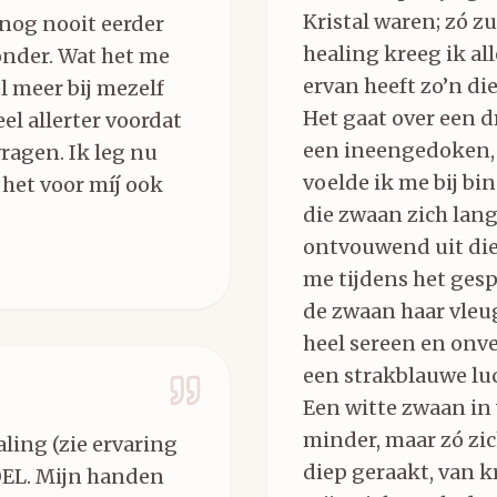
Kristal waren; zó zu
 nog nooit eerder
healing kreeg ik all
onder. Wat het me
ervan heeft zo’n d
l meer bij mezelf
Het gaat over een d
el allerter voordat
een ineengedoken,
vragen. Ik leg nu
voelde ik me bij bi
f het voor míj ook
die zwaan zich lan
ontvouwend uit die
me tijdens het gesp
de zwaan haar vleug
heel sereen en onve
een strakblauwe luc
Een witte zwaan in v
minder, maar zó zic
ling (zie ervaring
diep geraakt, van kr
OEL. Mijn handen