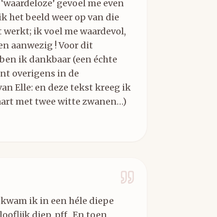
at ‘waardeloze’ gevoel me even
ik het beeld weer op van die
 werkt; ik voel me waardevol,
en aanwezig ! Voor dit
ben ik dankbaar (een échte
ont overigens in de
n Elle: en deze tekst kreeg ik
aart met twee witte zwanen…)
g kwam ik in een héle diepe
oflijk diep, pff.. En toen