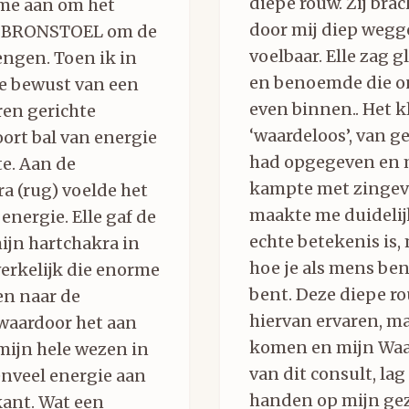
diepe rouw. Zij brac
 me aan om het
door mij diep wegg
e BRONSTOEL om de
voelbaar. Elle zag g
engen. Toen ik in
en benoemde die 
me bewust van een
even binnen.. Het k
ren gerichte
‘waardeloos’, van g
oort bal van energie
had opgegeven en 
te. Aan de
kampte met zingev
a (rug) voelde het
maakte me duidelijk
 energie. Elle gaf de
echte betekenis is, 
ijn hartchakra in
hoe je als mens ben
werkelijk die enorme
bent. Deze diepe ro
en naar de
hiervan ervaren, ma
 waardoor het aan
komen en mijn Waar
mijn hele wezen in
van dit consult, lag 
enveel energie aan
handen op mijn gezi
kant. Wat een