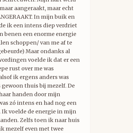
omaar aangeraakt, maar echt
ANGERAAKT. In mijn buik en
e ik een intens diep verdriet
jn benen een enorme energie
llen schoppen/ van me af te
 gebeurde) Maar ondanks al
ordingen voelde ik dat er een
iepe rust over me was
alsof ik ergens anders was
 gewoon thuis bij mezelf. De
e haar handen door mijn
was zó intens en had nog een
Ik voelde de energie in mijn
anden. Zelfs toen ik naar huis
 ik mezelf even met twee