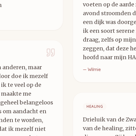
voeten op de aarde 
n
avond stroomden de 
een dijk was doorge
ik een soort serene 
draag, zelfs op mijn
zeggen, dat deze h
hoofd naar mijn HA
an anderen, maar
—
Wilmie
oor doe ik mezelf
ik te veel op de
le maakte me
t geheel belangeloos
HEALING
is om aandacht en
Drieluik van de Zwa
onden te worden,
van de healing, zitt
at ik mezelf niet