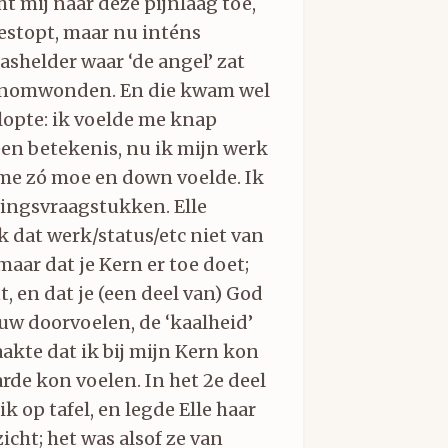
ht mij naar deze pijnlaag toe,
estopt, maar nu inténs
lashelder waar ‘de angel’ zat
onomwonden. En die kwam wel
lopte: ik voelde me knap
een betekenis, nu ik mijn werk
me zó moe en down voelde. Ik
ingsvraagstukken. Elle
 dat werk/status/etc niet van
maar dat je Kern er toe doet;
t, en dat je (een deel van) God
uw doorvoelen, de ‘kaalheid’
akte dat ik bij mijn Kern kon
de kon voelen. In het 2e deel
ik op tafel, en legde Elle haar
cht; het was alsof ze van