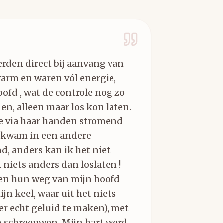
erden direct bij aanvang van
warm en waren vól energie,
ofd , wat de controle nog zo
n, alleen maar los kon laten.
ie via haar handen stromend
 kwam in een andere
d, anders kan ik het niet
 niets anders dan loslaten !
en hun weg van mijn hoofd
jn keel, waar uit het niets
r echt geluid te maken), met
n schreeuwen. Mijn hart werd