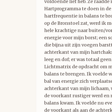
voldoende lief heb. Ze raadde
Hartprogramma te doen in d
hartfrequentie in balans te br
op de Bronstoel zat, werd ik 
hele krachtige naar buiten/vo
energie voor mijn borst; een s
die bijna uit zijn voegen barst
achterkant van mijn hartchakr
leeg en dof; er was totaal geen
Lichtmatrix de opdracht om m
balans te brengen. Ik voelde 
bal van energie zich verplaats
achterkant van mijn lichaam,
de voorkant rustiger werd en 
balans kwam. Ik voelde nu ev
de voorkant als aan de achter