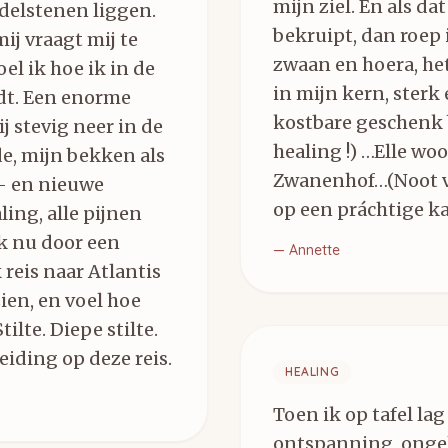
mijn ziel. En als d
delstenen liggen.
bekruipt, dan roep 
mij vraagt mij te
zwaan en hoera, het
el ik hoe ik in de
in mijn kern, sterk 
rdt. Een enorme
kostbare geschenk 
j stevig neer in de
healing !) …Elle wo
de, mijn bekken als
Zwanenhof…(Noot va
- en nieuwe
op een práchtige k
ling, alle pijnen
k nu door een
—
Annette
 reis naar Atlantis
zien, en voel hoe
ilte. Diepe stilte.
leiding op deze reis.
HEALING
Toen ik op tafel la
ontspanning, ongelo