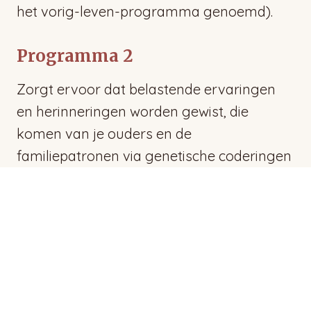
het vorig-leven-programma genoemd).
Programma 2
Zorgt ervoor dat belastende ervaringen
en herinneringen worden gewist, die
komen van je ouders en de
familiepatronen via genetische coderingen
en overgeërfde conditioneringen.
Programma 3
Zorgt ervoor dat belastende ervaringen
worden gewist, die komen uit beladen
situaties uit dít leven.